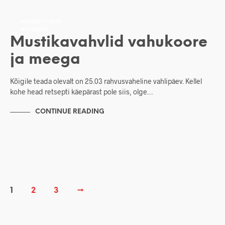
MAGUSTOIDUD
RETSEPTID
Mustikavahvlid vahukoore
ja meega
Kõigile teada olevalt on 25.03 rahvusvaheline vahlipäev. Kellel
kohe head retsepti käepärast pole siis, olge…
CONTINUE READING
1
2
3
→