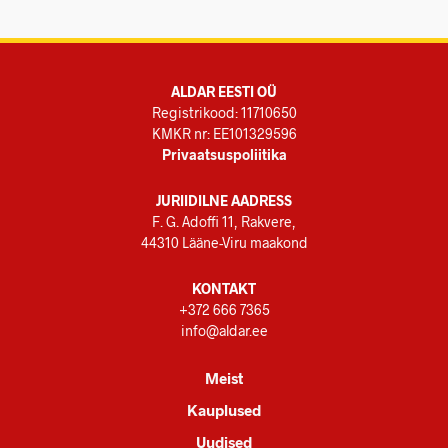
ALDAR EESTI OÜ
Registrikood: 11710650
KMKR nr: EE101329596
Privaatsuspoliitika
JURIIDILNE AADRESS
F. G. Adoffi 11, Rakvere,
44310 Lääne-Viru maakond
KONTAKT
+372 666 7365
info@aldar.ee
Meist
Kauplused
Uudised