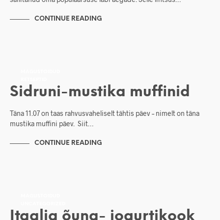
CONTINUE READING
MAGUSTOIDUD
RETSEPTID
Sidruni-mustika muffinid
Täna 11.07 on taas rahvusvaheliselt tähtis päev – nimelt on täna
mustika muffini päev. Siit…
CONTINUE READING
MAGUSTOIDUD
UNCATEGORIZED
Itaalia õuna- jogurtikook