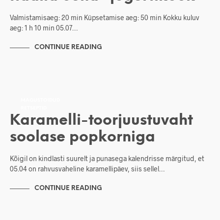
Valmistamisaeg: 20 min Küpsetamise aeg: 50 min Kokku kuluv
aeg: 1 h 10 min 05.07…
CONTINUE READING
MAGUSTOIDUD
RETSEPTID
Karamelli-toorjuustuvaht
soolase popkorniga
Kõigil on kindlasti suurelt ja punasega kalendrisse märgitud, et
05.04 on rahvusvaheline karamellipäev, siis sellel…
CONTINUE READING