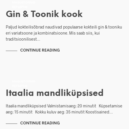
MAGUSTOIDUD
RETSEPTID
Gin & Toonik kook
Paljud kokteilisõbrad naudivad populaarse kokteili gin & tooniku
eri variatsoone ja kombinatsioone. Mis saab siis, kui
traditsioonilisest…
CONTINUE READING
MAGUSTOIDUD
RETSEPTID
Itaalia mandliküpsised
Itaalia mandliküpsised Valmistamisaeg: 20 minutit Küpsetamise
aeg: 15 minutit Kokku kuluv aeg: 35 minutit Koostisained…
CONTINUE READING