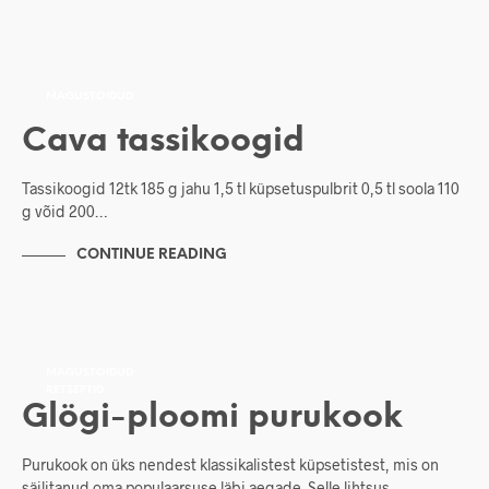
MAGUSTOIDUD
Cava tassikoogid
Tassikoogid 12tk 185 g jahu 1,5 tl küpsetuspulbrit 0,5 tl soola 110
g võid 200…
CONTINUE READING
MAGUSTOIDUD
RETSEPTID
Glögi-ploomi purukook
Purukook on üks nendest klassikalistest küpsetistest, mis on
säilitanud oma populaarsuse läbi aegade. Selle lihtsus…