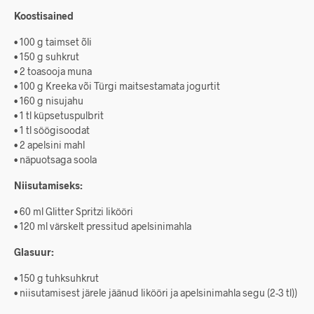
Koostisained
• 100 g taimset õli
• 150 g suhkrut
• 2 toasooja muna
• 100 g Kreeka või Türgi maitsestamata jogurtit
• 160 g nisujahu
• 1 tl küpsetuspulbrit
• 1 tl söögisoodat
• 2 apelsini mahl
• näpuotsaga soola
Niisutamiseks:
• 60 ml Glitter Spritzi likööri
• 120 ml värskelt pressitud apelsinimahla
Glasuur:
• 150 g tuhksuhkrut
• niisutamisest järele jäänud likööri ja apelsinimahla segu (2-3 tl))