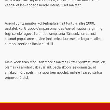
veega, et leevendada nende intensiivset maitset.
Aperol Spritz muutus kokteilina laiemalt tuntuks alles 2000.
aastatel, kui Gruppo Campari omandas Aperoli kaubamärgi ning
tegi sellele tugeva turunduskampaania. Tänaseks on sellest
saanud populaarne suvine jook, mida juuakse üle kogu maailma,
sümboliseerides Itaalia elustiili.
Meie kook saab mõnusalt mõrkja maitse Glitter Spritzist, millel on
olemas ka alkoholivaba variant. Seda likööri iseloomustavad
viljakad mõruapelsini ja rabarberi noodid, millele lisavad särtsu
erinevad ürdid.