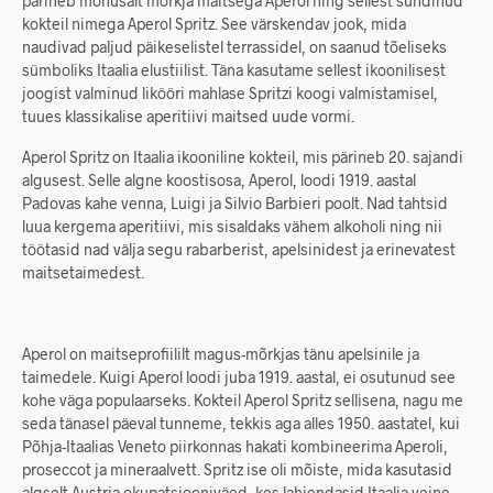
pärineb mõnusalt mõrkja maitsega Aperol ning sellest sündinud
kokteil nimega Aperol Spritz. See värskendav jook, mida
naudivad paljud päikeselistel terrassidel, on saanud tõeliseks
sümboliks Itaalia elustiilist. Täna kasutame sellest ikoonilisest
joogist valminud likööri mahlase Spritzi koogi valmistamisel,
tuues klassikalise aperitiivi maitsed uude vormi.
Aperol Spritz on Itaalia ikooniline kokteil, mis pärineb 20. sajandi
algusest. Selle algne koostisosa, Aperol, loodi 1919. aastal
Padovas kahe venna, Luigi ja Silvio Barbieri poolt. Nad tahtsid
luua kergema aperitiivi, mis sisaldaks vähem alkoholi ning nii
töötasid nad välja segu rabarberist, apelsinidest ja erinevatest
maitsetaimedest.
Aperol on maitseprofiililt magus-mõrkjas tänu apelsinile ja
taimedele. Kuigi Aperol loodi juba 1919. aastal, ei osutunud see
kohe väga populaarseks. Kokteil Aperol Spritz sellisena, nagu me
seda tänasel päeval tunneme, tekkis aga alles 1950. aastatel, kui
Põhja-Itaalias Veneto piirkonnas hakati kombineerima Aperoli,
proseccot ja mineraalvett. Spritz ise oli mõiste, mida kasutasid
algselt Austria okupatsiooniväed, kes lahjendasid Itaalia veine