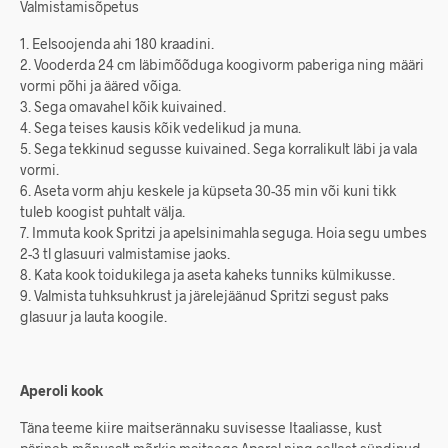
Valmistamisõpetus
1. Eelsoojenda ahi 180 kraadini.
2. Vooderda 24 cm läbimõõduga koogivorm paberiga ning määri
vormi põhi ja ääred võiga.
3. Sega omavahel kõik kuivained.
4. Sega teises kausis kõik vedelikud ja muna.
5. Sega tekkinud segusse kuivained. Sega korralikult läbi ja vala
vormi.
6. Aseta vorm ahju keskele ja küpseta 30-35 min või kuni tikk
tuleb koogist puhtalt välja.
7. Immuta kook Spritzi ja apelsinimahla seguga. Hoia segu umbes
2-3 tl glasuuri valmistamise jaoks.
8. Kata kook toidukilega ja aseta kaheks tunniks külmikusse.
9. Valmista tuhksuhkrust ja järelejäänud Spritzi segust paks
glasuur ja lauta koogile.
Aperoli kook
Täna teeme kiire maitserännaku suvisesse Itaaliasse, kust