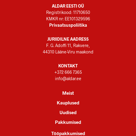
ALDAR EESTI OÜ
Registrikood: 11710650
KMKR nr: EE101329596
Privaatsuspoliitika
JURIIDILNE AADRESS
F. G. Adoffi 11, Rakvere,
44310 Lääne-Viru maakond
KONTAKT
+372 666 7365
info@aldar.ee
Meist
Kauplused
Uudised
Pakkumised
Tööpakkumised