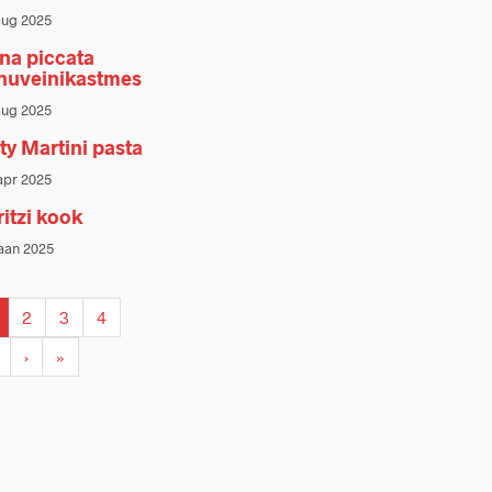
aug 2025
na piccata
huveinikastmes
aug 2025
ty Martini pasta
apr 2025
ritzi kook
jaan 2025
2
3
4
›
»