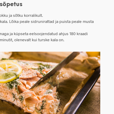
sõpetus
kku ja sõtku korralikult.
 kala. Lõika peale sidrunirattad ja puista peale musta
gnaga ja küpseta eelsoojendatud ahjus 180 kraadi
minutit, olenevalt kui turske kala on.