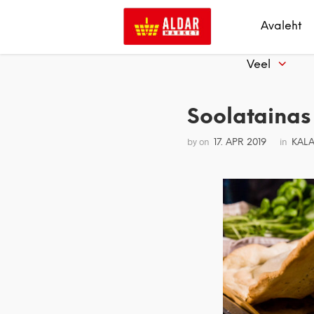
Avaleht
Veel
Soolatainas
by
on
in
17. APR 2019
KAL