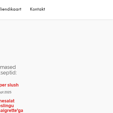
liendikaart
Kontakt
imased
tseptid:
per slush
ept 2025
hesalat
eslingu
naigrette’ga