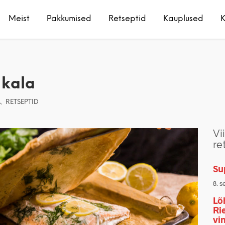
Meist
Pakkumised
Retseptid
Kauplused
K
 kala
,
A
RETSEPTID
Vi
re
Su
8. s
Lõ
Ri
vi