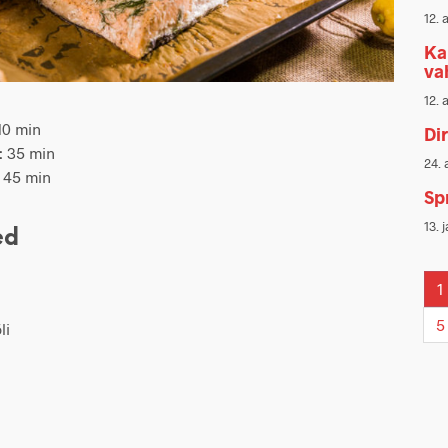
12. 
Ka
va
12. 
 10 min
Dir
: 35 min
24. 
: 45 min
Sp
13. 
ed
1
5
li