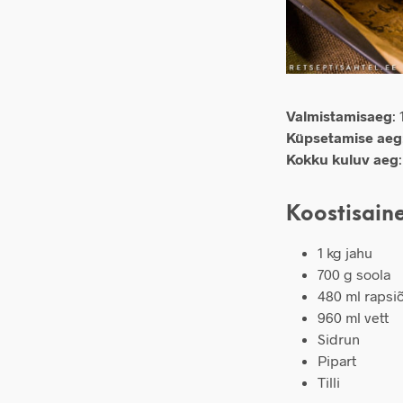
Valmistamisaeg
:
Küpsetamise aeg
Kokku kuluv aeg
Koostisain
1 kg jahu
700 g soola
480 ml rapsiõ
960 ml vett
Sidrun
Pipart
Tilli