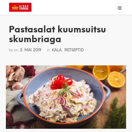
Pastasalat kuumsuitsu
skumbriaga
by
on
in
,
2. MAI 2019
KALA
RETSEPTID