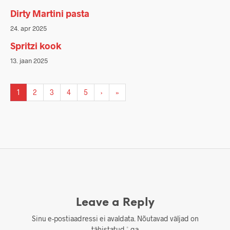
Dirty Martini pasta
24. apr 2025
Spritzi kook
13. jaan 2025
1
2
3
4
5
›
»
Leave a Reply
Sinu e-postiaadressi ei avaldata.
Nõutavad väljad on
tähistatud
*
-ga