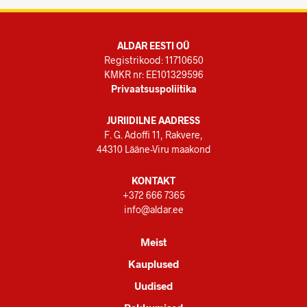
ALDAR EESTI OÜ
Registrikood: 11710650
KMKR nr: EE101329596
Privaatsuspoliitika
JURIIDILNE AADRESS
F. G. Adoffi 11, Rakvere,
44310 Lääne-Viru maakond
KONTAKT
+372 666 7365
info@aldar.ee
Meist
Kauplused
Uudised