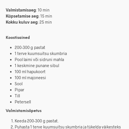
Valmistamisaeg
: 10 min
Küpsetamise aeg
: 15 min
Kokku kuluv aeg
: 25 min
Koostisained
200-300 g pastat
1 terve kuumsuitsu skumbria
Pool laimi või sidruni mahla
1 keskmine punane sibul
100 ml hapukoort
100 ml majoneesi
Sool
Pipar
Till
Petersell
Valmistamisõpetus
Keeda 200-300 g pastat.
Puhasta 1 terve kuumsuitsu skumbria ja tükelda väikesteks