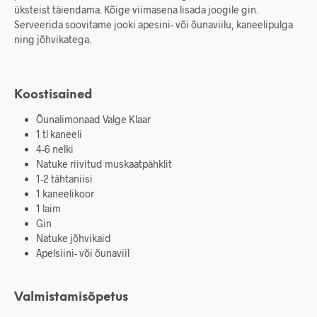
üksteist täiendama. Kõige viimasena lisada joogile gin.
Serveerida soovitame jooki apesini- või õunaviilu, kaneelipulga
ning jõhvikatega.
Koostisained
Õunalimonaad Valge Klaar
1 tl kaneeli
4-6 nelki
Natuke riivitud muskaatpähklit
1-2 tähtaniisi
1 kaneelikoor
1 laim
Gin
Natuke jõhvikaid
Apelsiini- või õunaviil
Valmistamisõpetus