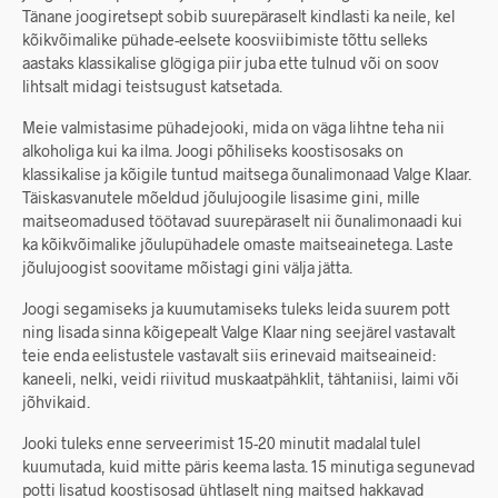
Tänane joogiretsept sobib suurepäraselt kindlasti ka neile, kel
kõikvõimalike pühade-eelsete koosviibimiste tõttu selleks
aastaks klassikalise glögiga piir juba ette tulnud või on soov
lihtsalt midagi teistsugust katsetada.
Meie valmistasime pühadejooki, mida on väga lihtne teha nii
alkoholiga kui ka ilma. Joogi põhiliseks koostisosaks on
klassikalise ja kõigile tuntud maitsega õunalimonaad Valge Klaar.
Täiskasvanutele mõeldud jõulujoogile lisasime gini, mille
maitseomadused töötavad suurepäraselt nii õunalimonaadi kui
ka kõikvõimalike jõulupühadele omaste maitseainetega. Laste
jõulujoogist soovitame mõistagi gini välja jätta.
Joogi segamiseks ja kuumutamiseks tuleks leida suurem pott
ning lisada sinna kõigepealt Valge Klaar ning seejärel vastavalt
teie enda eelistustele vastavalt siis erinevaid maitseaineid:
kaneeli, nelki, veidi riivitud muskaatpähklit, tähtaniisi, laimi või
jõhvikaid.
Jooki tuleks enne serveerimist 15-20 minutit madalal tulel
kuumutada, kuid mitte päris keema lasta. 15 minutiga segunevad
potti lisatud koostisosad ühtlaselt ning maitsed hakkavad