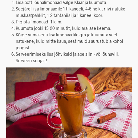
Lisa potti õunalimonaad Valge Klaar ja kuumuta.
Seejärel lisa limonaadile 1 tl kaneeli, 4-6 nelki, riivi natuke
muskaatpähklit, 1-2 tähtaniisi ja 1 kaneelikoor.
Pigista limonaadi 1 laim.
Kuumuta jooki 15-20 minutit, kuid ära lase keema.
Kõige viimasena lisa limonaadile gin ja kuumuta veel
natukene, kuid mitte kaua, sest muidu aurustub alkohol
joogist.
Serveerimiseks lisa jõhvikaid ja apelsiini- või õunaviil.
Serveeri soojalt!