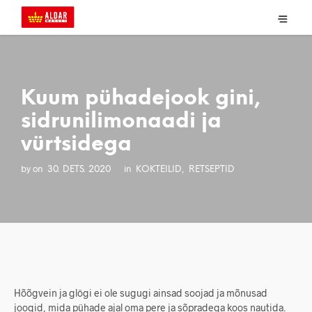
Kuum pühadejook gini,
sidrunilimonaadi ja
vürtsidega
by
on
in
,
30. DETS. 2020
KOKTEILID
RETSEPTID
Hõõgvein ja glögi ei ole sugugi ainsad soojad ja mõnusad
joogid, mida pühade ajal oma pere ja sõpradega koos nautida.