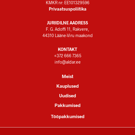
KMKR nr: EE101329596
Privaatsuspoliitika
JURIIDILNE AADRESS
F. G. Adoffi 11, Rakvere,
44310 Lääne-Viru maakond
KONTAKT
+372 666 7365
info@aldar.ee
Meist
Kauplused
Uudised
Pakkumised
Tööpakkumised