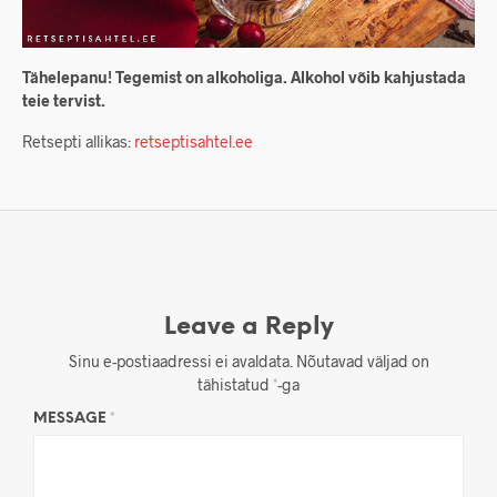
Tähelepanu! Tegemist on alkoholiga. Alkohol võib kahjustada
teie tervist.
Retsepti allikas:
retseptisahtel.ee
Leave a Reply
Sinu e-postiaadressi ei avaldata.
Nõutavad väljad on
tähistatud
*
-ga
MESSAGE
*