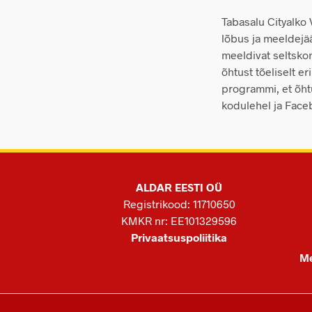
Tabasalu Cityalko
lõbus ja meeldejää
meeldivat seltsko
õhtust tõeliselt er
programmi, et õht
kodulehel ja Face
ALDAR EESTI OÜ
Registrikood: 11710650
KMKR nr: EE101329596
Privaatsuspoliitika
Me