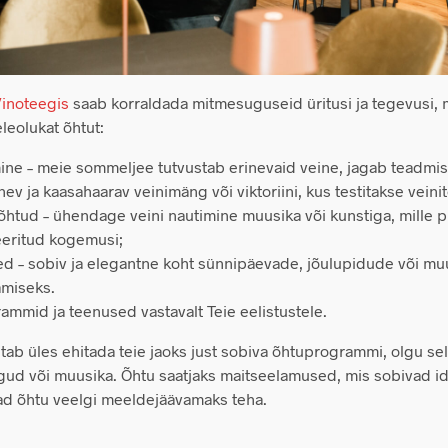
Vinoteegis
saab korraldada mitmesuguseid üritusi ja tegevusi,
leolukat õhtut:
ine – meie sommeljee tutvustab erinevaid veine, jagab teadmis
v ja kaasahaarav veinimäng või viktoriini, kus testitakse veini
 õhtud – ühendage veini nautimine muusika või kunstiga, mille 
eeritud kogemusi;
d – sobiv ja elegantne koht sünnipäevade, jõulupidude või muu
amiseks.
mmid ja teenused vastavalt Teie eelistustele.
b üles ehitada teie jaoks just sobiva õhtuprogrammi, olgu sell
d või muusika. Õhtu saatjaks maitseelamused, mis sobivad ide
vad õhtu veelgi meeldejäävamaks teha.