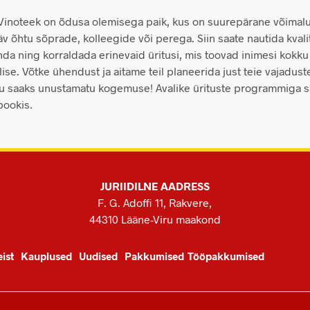
 Vinoteek on õdusa olemisega paik, kus on suurepärane võimal
v õhtu sõprade, kolleegide või perega. Siin saate nautida kvalit
nda ning korraldada erinevaid üritusi, mis toovad inimesi kokk
ilise. Võtke ühendust ja aitame teil planeerida just teie vajadust
u saaks unustamatu kogemuse! Avalike ürituste programmiga 
bookis.
JURIIDILNE AADRESS
F. G. Adoffi 11, Rakvere,
44310 Lääne-Viru maakond
ist
Kauplused
Uudised
Pakkumised
Tööpakkumised