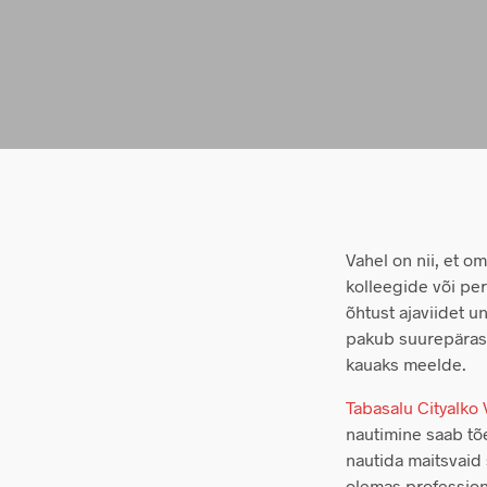
Vahel on nii, et o
kolleegide või per
õhtust ajaviidet 
pakub suurepärase
kauaks meelde.
Tabasalu Cityalko
nautimine saab tõe
nautida maitsvaid 
olemas profession