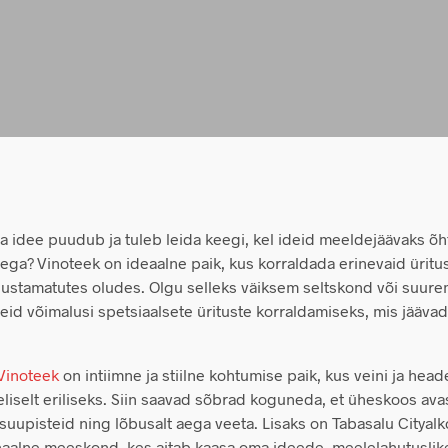
ma idee puudub ja tuleb leida keegi, kel ideid meeldejäävaks õ
ega? Vinoteek on ideaalne paik, kus korraldada erinevaid üritu
unustamatutes oludes. Olgu selleks väiksem seltskond või suur
id võimalusi spetsiaalsete ürituste korraldamiseks, mis jäävad
 Vinoteek
on intiimne ja stiilne kohtumise paik, kus veini ja he
liselt eriliseks. Siin saavad sõbrad koguneda, et üheskoos ava
suupisteid ning lõbusalt aega veeta. Lisaks on Tabasalu Cityal
aalne meeskond, kes aitab kaasa oma ideede, meelelahutusli