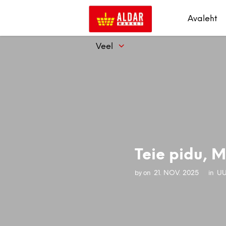
Avaleht
Veel
Teie pidu, 
by
on
in
21. NOV. 2025
UU