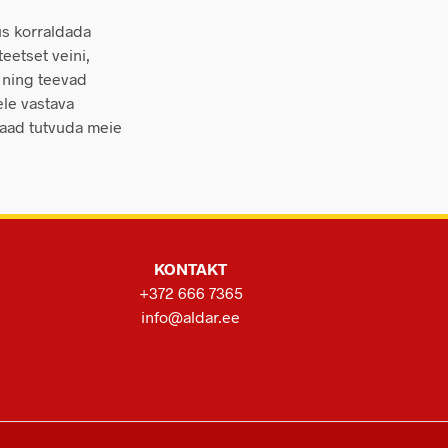
us korraldada
eetset veini,
u ning teevad
ele vastava
saad tutvuda meie
KONTAKT
+372 666 7365
info@aldar.ee