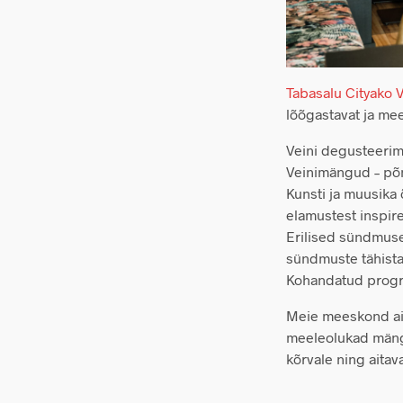
Tabasalu Cityako 
lõõgastavat ja mee
Veini degusteerim
Veinimängud – põne
Kunsti ja muusika
elamustest inspir
Erilised sündmuse
sündmuste tähist
Kohandatud progra
Meie meeskond aita
meeleolukad mängu
kõrvale ning aita