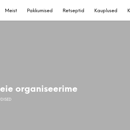
Meist
Pakkumised
Retseptid
Kauplused
K
Meie organiseerime
DISED