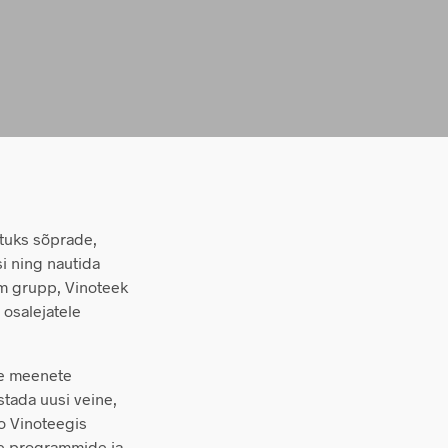
htuks sõprade,
si ning nautida
em grupp, Vinoteek
 osalejatele
ade meenete
stada uusi veine,
ko Vinoteegis
ke programmide ja