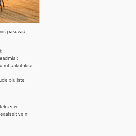
 mis pakuvad
i;
teadmisi;
puhul pakutakse
de oluliste
eks siis
aalselt veini