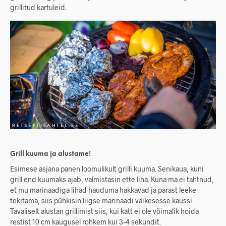
grillitud kartuleid.
Grill kuuma ja alustame!
Esimese asjana panen loomulikult grilli kuuma. Senikaua, kuni
grill end kuumaks ajab, valmistasin ette liha. Kuna ma ei tahtnud,
et mu marinaadiga lihad hauduma hakkavad ja pärast leeke
tekitama, siis pühkisin liigse marinaadi väikesesse kaussi.
Tavaliselt alustan grillimist siis, kui kätt ei ole võimalik hoida
restist 10 cm kaugusel rohkem kui 3–4 sekundit.