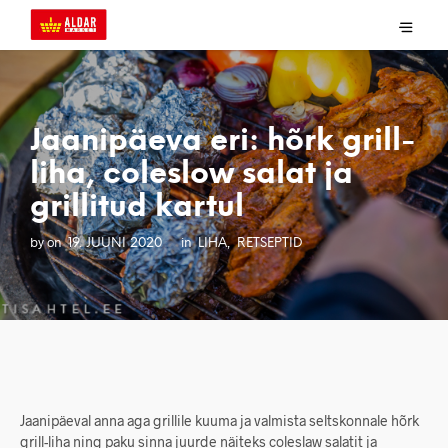
Jaanipäeva eri: hõrk grill-
liha, coleslow salat ja
grillitud kartul
by
on
in
,
19. JUUNI 2020
LIHA
RETSEPTID
Jaanipäeval anna aga grillile kuuma ja valmista seltskonnale hõrk
grill-liha ning paku sinna juurde näiteks coleslaw salatit ja