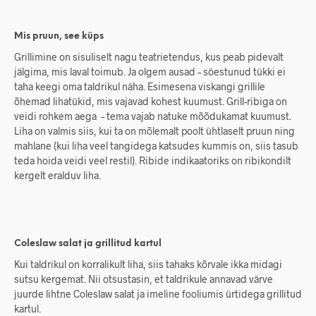
Mis pruun, see küps
Grillimine on sisuliselt nagu teatrietendus, kus peab pidevalt
jälgima, mis laval toimub. Ja olgem ausad ­– söestunud tükki ei
taha keegi oma taldrikul näha. Esimesena viskangi grillile
õhemad lihatükid, mis vajavad kohest kuumust. Grill-ribiga on
veidi rohkem aega – tema vajab natuke mõõdukamat kuumust.
Liha on valmis siis, kui ta on mõlemalt poolt ühtlaselt pruun ning
mahlane (kui liha veel tangidega katsudes kummis on, siis tasub
teda hoida veidi veel restil). Ribide indikaatoriks on ribikondilt
kergelt eralduv liha.
Coleslaw salat ja grillitud kartul
Kui taldrikul on korralikult liha, siis tahaks kõrvale ikka midagi
sutsu kergemat. Nii otsustasin, et taldrikule annavad värve
juurde lihtne Coleslaw salat ja imeline fooliumis ürtidega grillitud
kartul.