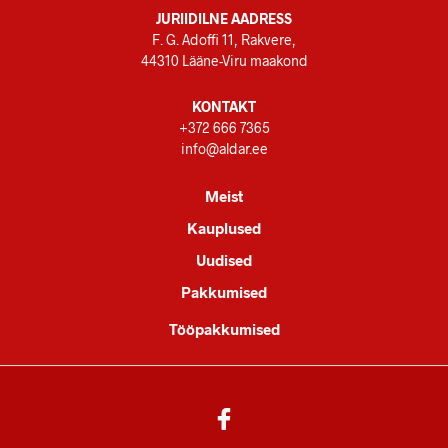
JURIIDILNE AADRESS
F. G. Adoffi 11, Rakvere,
44310 Lääne-Viru maakond
KONTAKT
+372 666 7365
info@aldar.ee
Meist
Kauplused
Uudised
Pakkumised
Tööpakkumised