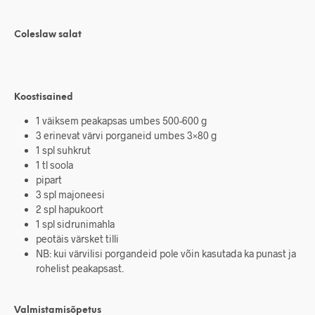
Coleslaw salat
Koostisained
1 väiksem peakapsas umbes 500-600 g
3 erinevat värvi porganeid umbes 3×80 g
1 spl suhkrut
1 tl soola
pipart
3 spl majoneesi
2 spl hapukoort
1 spl sidrunimahla
peotäis värsket tilli
NB: kui värvilisi porgandeid pole võin kasutada ka punast ja
rohelist peakapsast.
Valmistamisõpetus