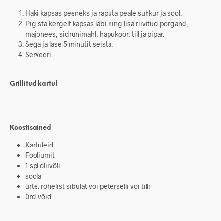
Haki kapsas peeneks ja raputa peale suhkur ja sool.
Pigista kergelt kapsas läbi ning lisa riivitud porgand,
majonees, sidrunimahl, hapukoor, till ja pipar.
Sega ja lase 5 minutit seista.
Serveeri.
Grillitud kartul
Koostisained
Kartuleid
Fooliumit
1 spl oliivõli
soola
ürte: rohelist sibulat või peterselli või tilli
ürdivõid