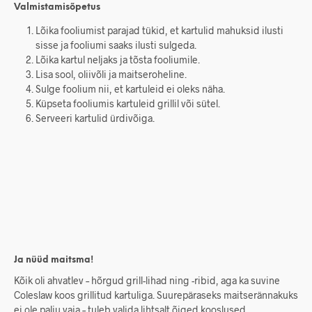
Valmistamisõpetus
Lõika fooliumist parajad tükid, et kartulid mahuksid ilusti
sisse ja fooliumi saaks ilusti sulgeda.
Lõika kartul neljaks ja tõsta fooliumile.
Lisa sool, oliivõli ja maitseroheline.
Sulge foolium nii, et kartuleid ei oleks näha.
Küpseta fooliumis kartuleid grillil või sütel.
Serveeri kartulid ürdivõiga.
Ja nüüd maitsma!
Kõik oli ahvatlev – hõrgud grill-lihad ning -ribid, aga ka suvine
Coleslaw koos grillitud kartuliga. Suurepäraseks maitserännakuks
ei ole palju vaja – tuleb valida lihtsalt õiged kooslused.